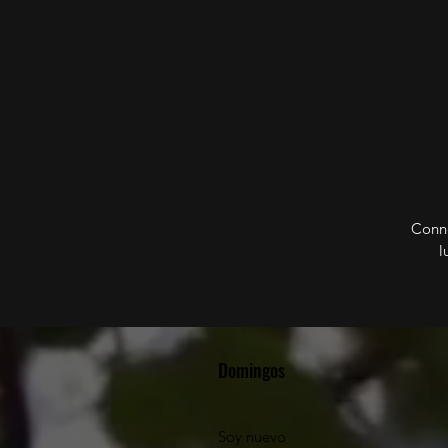
Conne
l
Domingos
Soy nuevo