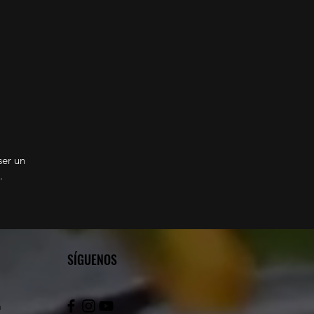
ser un
d.
SÍGUENOS
m