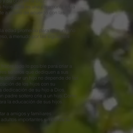
 y Su obra en la cruz.
 hijos. Esta es una ceremonia en la
e a criarlo de acuerdo con las
, la edad promedio para que un niño
so, a menudo por las siguientes
.
 hacer todo lo posible para criar a
es solteros que dediquen a sus
de dedicar un hijo no depende de las
cación de los hijos con su
 dedicación de su hijo a Dios.
 padre soltero críe a un hijo. Como
ara la educación de sus hijos.
ar a amigos y familiares
adultos importantes simboliza su