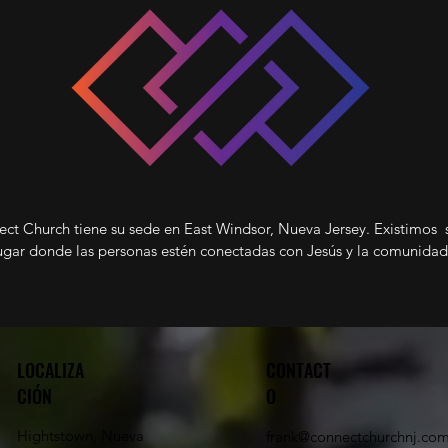
ct Church tiene su sede en East Windsor, Nueva Jersey. Existimos 
ugar donde las personas estén conectadas con Jesús y la comunida
LOCALIZA
CONTACT
CIÓN
O
Hightstown, Nueva
frank@connectchurchnj.co