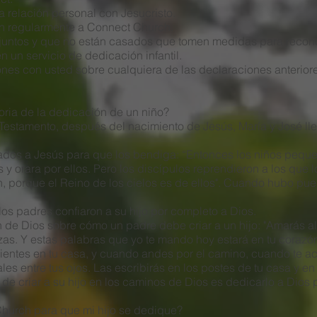
 relación personal con Jesucristo.
an regularmente a Connect Church.
juntos y que no están casados que tomen medidas para recono
n un servicio de dedicación infantil.
nes con usted sobre cualquiera de las declaraciones anteriore
storia de la dedicación de un niño?
Testamento, después del nacimiento de Jesús, María y José llev
ados a Jesús para que los bendiga: “Entonces los niños peque
y orara por ellos. Pero los discípulos reprendieron a los que lo
n, porque el Reino de los cielos es de ellos". Cuando hubo pue
los padres confiaron a su hijo por completo a Dios.
 de Dios sobre cómo un padre debe criar a un hijo: "Amarás al
rzas. Y estas palabras que yo te mando hoy estará en tu corazó
 sientes en tu casa, y cuando andes por el camino, cuando te 
es entre tus ojos. Las escribirás en los postes de tu casa y en 
e criar a su hijo en los caminos de Dios es dedicarlo a Dios 
hurch para que mi hijo se dedique?