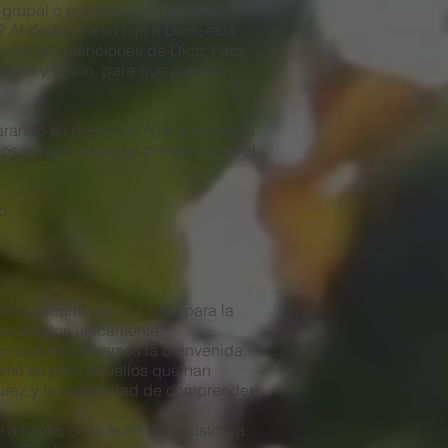
grupal o pública en Connect.
Al dedicar a su hijo a Dios, está
 con las intenciones de Dios. Para
encias y visión, para que puedan
larando su deseo de criar a sus hijos
os juegan un papel primordial en el
o;
fiar únicamente en Cristo para la
tes adultos únicamente.
ijo que les diéramos la bienvenida.
ismo es para aquellos que han
adurez y la capacidad de comprender
a través de la fe en Jesucristo, ya